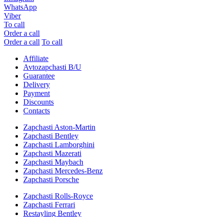
WhatsApp
Viber
To call
Order a call
Order a call
To call
Affiliate
Avtozapchasti B/U
Guarantee
Delivery
Payment
Discounts
Contacts
Zapchasti Aston-Martin
Zapchasti Bentley
Zapchasti Lamborghini
Zapchasti Mazerati
Zapchasti Maybach
Zapchasti Mercedes-Benz
Zapchasti Porsche
Zapchasti Rolls-Royce
Zapchasti Ferrari
Restayling Bentley