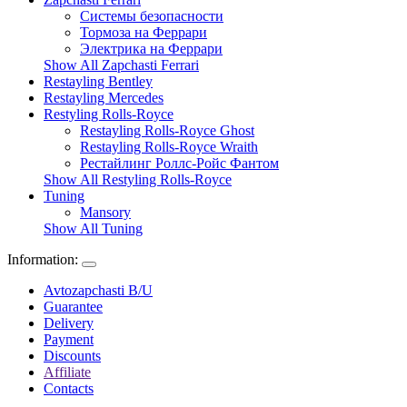
Системы безопасности
Тормоза на Феррари
Электрика на Феррари
Show All Zapchasti Ferrari
Restayling Bentley
Restayling Mercedes
Restyling Rolls-Royce
Restayling Rolls-Royce Ghost
Restayling Rolls-Royce Wraith
Рестайлинг Роллс-Ройс Фантом
Show All Restyling Rolls-Royce
Tuning
Mansory
Show All Tuning
Information:
Avtozapchasti B/U
Guarantee
Delivery
Payment
Discounts
Affiliate
Contacts