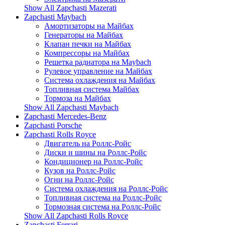
Show All Zapchasti Mazerati
Zapchasti Maybach
Амортизаторы на Майбах
Генераторы на Майбах
Клапан печки на Майбах
Компрессоры на Майбах
Решетка радиатора на Maybach
Рулевое управление на Майбах
Система охлаждения на Майбах
Топливная система Майбах
Тормоза на Майбах
Show All Zapchasti Maybach
Zapchasti Mercedes-Benz
Zapchasti Porsche
Zapchasti Rolls Royce
Двигатель на Роллс-Ройс
Диски и шины на Роллс-Ройс
Кондиционер на Роллс-Ройс
Кузов на Роллс-Ройс
Огни на Роллс-Ройс
Система охлаждения на Роллс-Ройс
Топливная система на Роллс-Ройс
Тормозная cистема на Роллс-Ройс
Show All Zapchasti Rolls Royce
Zapchasti Ferrari