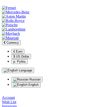
€
Currency
€ Euro
$ US Dollar
р. Рубль
Language
Russian
English
Account
Wish List
Instagram