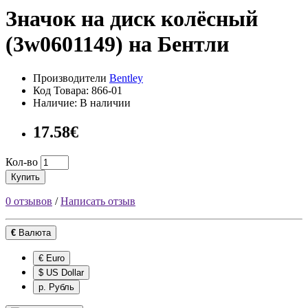
Значок на диск колёсный
(3w0601149) на Бентли
Производители
Bentley
Код Товара: 866-01
Наличие: В наличии
17.58€
Кол-во
Купить
0 отзывов
/
Написать отзыв
€
Валюта
€ Euro
$ US Dollar
р. Рубль