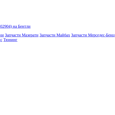
02904) на Бентли
ни
Запчасти Мазерати
Запчасти Майбах
Запчасти Мерседес-Бенц
йс
Тюнинг