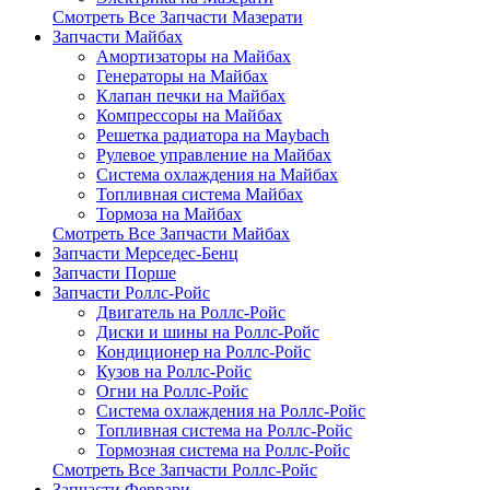
Смотреть Все Запчасти Мазерати
Запчасти Майбах
Амортизаторы на Майбах
Генераторы на Майбах
Клапан печки на Майбах
Компрессоры на Майбах
Решетка радиатора на Maybach
Рулевое управление на Майбах
Система охлаждения на Майбах
Топливная система Майбах
Тормоза на Майбах
Смотреть Все Запчасти Майбах
Запчасти Мерседес-Бенц
Запчасти Порше
Запчасти Роллс-Ройс
Двигатель на Роллс-Ройс
Диски и шины на Роллс-Ройс
Кондиционер на Роллс-Ройс
Кузов на Роллс-Ройс
Огни на Роллс-Ройс
Система охлаждения на Роллс-Ройс
Топливная система на Роллс-Ройс
Тормозная cистема на Роллс-Ройс
Смотреть Все Запчасти Роллс-Ройс
Запчасти Феррари