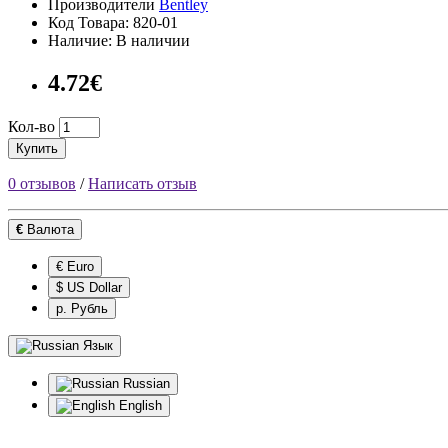
Производители
Bentley
Код Товара: 820-01
Наличие: В наличии
4.72€
Кол-во
Купить
0 отзывов
/
Написать отзыв
€
Валюта
€ Euro
$ US Dollar
р. Рубль
Язык
Russian
English