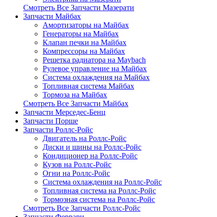
Смотреть Все Запчасти Мазерати
Запчасти Майбах
Амортизаторы на Майбах
Генераторы на Майбах
Клапан печки на Майбах
Компрессоры на Майбах
Решетка радиатора на Maybach
Рулевое управление на Майбах
Система охлаждения на Майбах
Топливная система Майбах
Тормоза на Майбах
Смотреть Все Запчасти Майбах
Запчасти Мерседес-Бенц
Запчасти Порше
Запчасти Роллс-Ройс
Двигатель на Роллс-Ройс
Диски и шины на Роллс-Ройс
Кондиционер на Роллс-Ройс
Кузов на Роллс-Ройс
Огни на Роллс-Ройс
Система охлаждения на Роллс-Ройс
Топливная система на Роллс-Ройс
Тормозная cистема на Роллс-Ройс
Смотреть Все Запчасти Роллс-Ройс
Запчасти Феррари