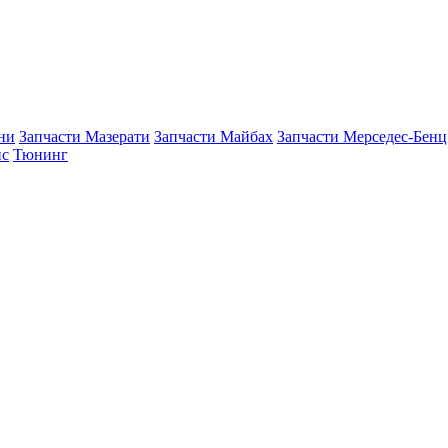
ни
Запчасти Мазерати
Запчасти Майбах
Запчасти Мерседес-Бенц
йс
Тюнинг