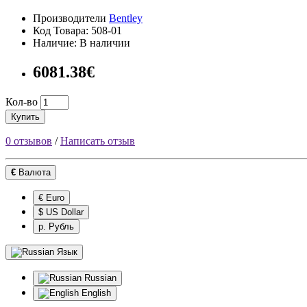
Производители
Bentley
Код Товара: 508-01
Наличие: В наличии
6081.38€
Кол-во
Купить
0 отзывов
/
Написать отзыв
€
Валюта
€ Euro
$ US Dollar
р. Рубль
Язык
Russian
English