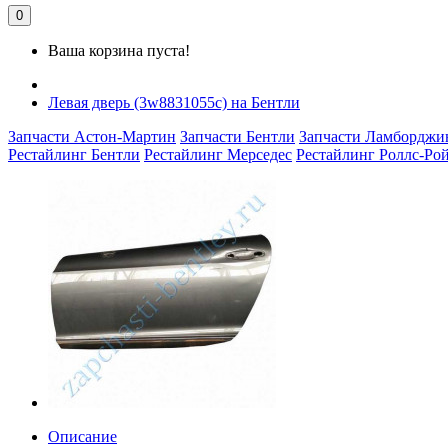
0
Ваша корзина пуста!
Левая дверь (3w8831055c) на Бентли
Запчасти Астон-Мартин
Запчасти Бентли
Запчасти Ламборджи
Рестайлинг Бентли
Рестайлинг Мерседес
Рестайлинг Роллс-Ро
Описание