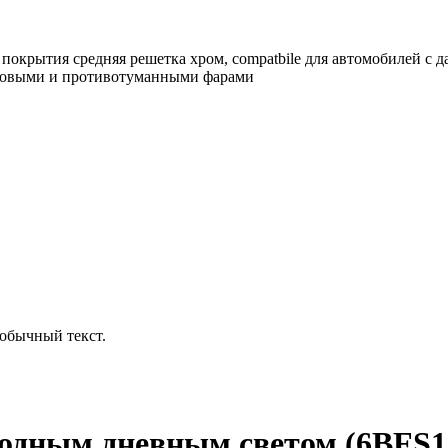
 покрытия средняя решетка хром, compatbile для автомобилей с 
одовыми и противотуманными фарами
обычный текст.
диодным дневным светом (6BFS1