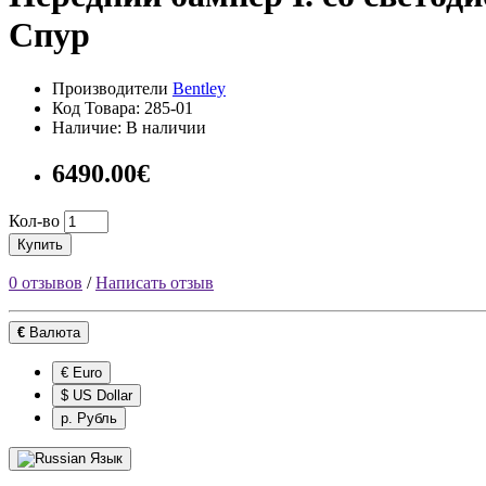
Спур
Производители
Bentley
Код Товара: 285-01
Наличие: В наличии
6490.00€
Кол-во
Купить
0 отзывов
/
Написать отзыв
€
Валюта
€ Euro
$ US Dollar
р. Рубль
Язык