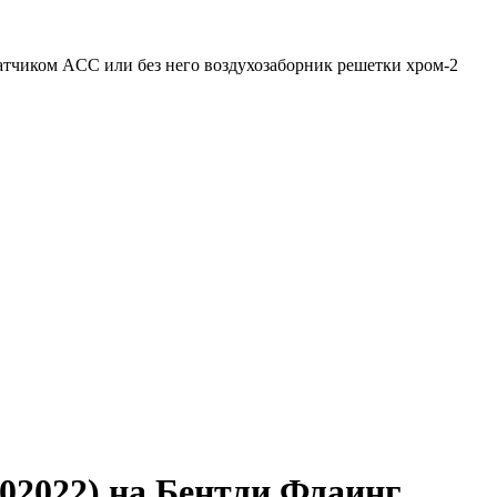
датчиком ACC или без него воздухозаборник решетки хром-2
02022) на Бентли Флаинг