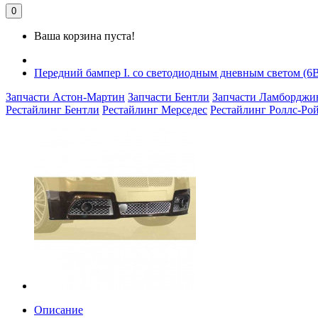
0
Ваша корзина пуста!
Передний бампер I. со светодиодным дневным светом (6
Запчасти Астон-Мартин
Запчасти Бентли
Запчасти Ламборджи
Рестайлинг Бентли
Рестайлинг Мерседес
Рестайлинг Роллс-Ро
Описание