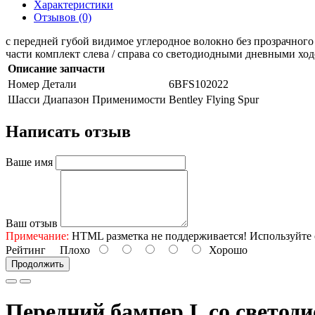
Характеристики
Отзывов (0)
с передней губой видимое углеродное волокно без прозрачного
части комплект слева / справа со светодиодными дневными х
Описание запчасти
Номер Детали
6BFS102022
Шасси Диапазон Применимости
Bentley Flying Spur
Написать отзыв
Ваше имя
Ваш отзыв
Примечание:
HTML разметка не поддерживается! Используйте 
Рейтинг
Плохо
Хорошо
Продолжить
Передний бампер I. со свето