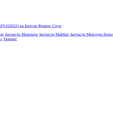
BFS102022) на Бентли Флаинг Спур
ни
Запчасти Мазерати
Запчасти Майбах
Запчасти Мерседес-Бенц
йс
Тюнинг