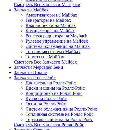
Смотреть Все Запчасти Мазерати
Запчасти Майбах
Амортизаторы на Майбах
Генераторы на Майбах
Клапан печки на Майбах
Компрессоры на Майбах
Решетка радиатора на Maybach
Рулевое управление на Майбах
Система охлаждения на Майбах
Топливная система Майбах
Тормоза на Майбах
Смотреть Все Запчасти Майбах
Запчасти Мерседес-Бенц
Запчасти Порше
Запчасти Роллс-Ройс
Двигатель на Роллс-Ройс
Диски и шины на Роллс-Ройс
Кондиционер на Роллс-Ройс
Кузов на Роллс-Ройс
Огни на Роллс-Ройс
Система охлаждения на Роллс-Ройс
Топливная система на Роллс-Ройс
Тормозная cистема на Роллс-Ройс
Смотреть Все Запчасти Роллс-Ройс
Запчасти Феррари