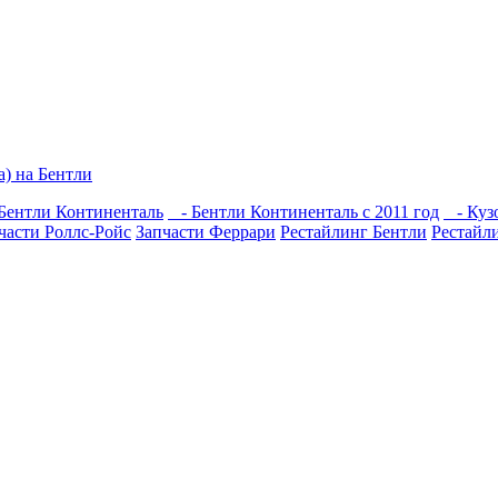
) на Бентли
Бентли Континенталь
- Бентли Континенталь с 2011 год
- Кузо
части Роллс-Ройс
Запчасти Феррари
Рестайлинг Бентли
Рестайл