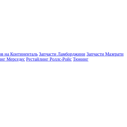
в на Континенталь
Запчасти Ламборджини
Запчасти Мазерати
инг Мерседес
Рестайлинг Роллс-Ройс
Тюнинг