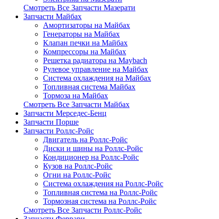
Смотреть Все Запчасти Мазерати
Запчасти Майбах
Амортизаторы на Майбах
Генераторы на Майбах
Клапан печки на Майбах
Компрессоры на Майбах
Решетка радиатора на Maybach
Рулевое управление на Майбах
Система охлаждения на Майбах
Топливная система Майбах
Тормоза на Майбах
Смотреть Все Запчасти Майбах
Запчасти Мерседес-Бенц
Запчасти Порше
Запчасти Роллс-Ройс
Двигатель на Роллс-Ройс
Диски и шины на Роллс-Ройс
Кондиционер на Роллс-Ройс
Кузов на Роллс-Ройс
Огни на Роллс-Ройс
Система охлаждения на Роллс-Ройс
Топливная система на Роллс-Ройс
Тормозная cистема на Роллс-Ройс
Смотреть Все Запчасти Роллс-Ройс
Запчасти Феррари