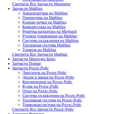
Смотреть Все Запчасти Мазерати
Запчасти Майбах
Амортизаторы на Майбах
Генераторы на Майбах
Клапан печки на Майбах
Компрессоры на Майбах
Решетка радиатора на Maybach
Рулевое управление на Майбах
Система охлаждения на Майбах
Топливная система Майбах
Тормоза на Майбах
Смотреть Все Запчасти Майбах
Запчасти Мерседес-Бенц
Запчасти Порше
Запчасти Роллс-Ройс
Двигатель на Роллс-Ройс
Диски и шины на Роллс-Ройс
Кондиционер на Роллс-Ройс
Кузов на Роллс-Ройс
Огни на Роллс-Ройс
Система охлаждения на Роллс-Ройс
Топливная система на Роллс-Ройс
Тормозная cистема на Роллс-Ройс
Смотреть Все Запчасти Роллс-Ройс
Запчасти Феррари