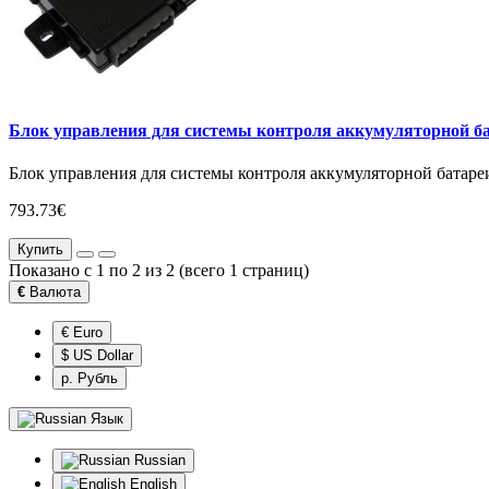
Блок управления для системы контроля аккумуляторной ба
Блок управления для системы контроля аккумуляторной батареи
793.73€
Купить
Показано с 1 по 2 из 2 (всего 1 страниц)
€
Валюта
€ Euro
$ US Dollar
р. Рубль
Язык
Russian
English