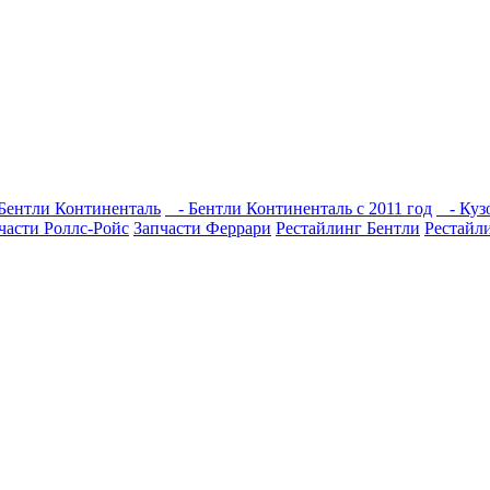
Бентли Континенталь
- Бентли Континенталь с 2011 год
- Кузо
части Роллс-Ройс
Запчасти Феррари
Рестайлинг Бентли
Рестайл