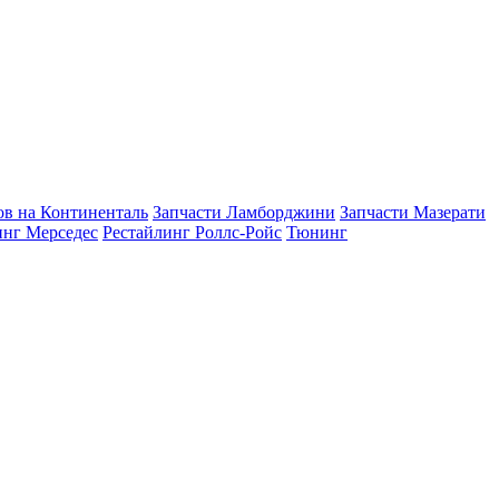
в на Континенталь
Запчасти Ламборджини
Запчасти Мазерати
инг Мерседес
Рестайлинг Роллс-Ройс
Тюнинг