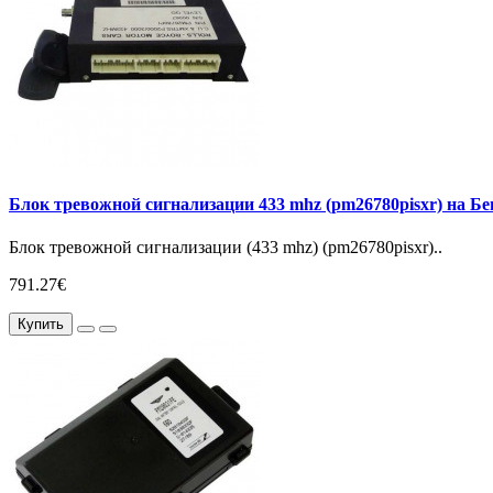
Блок тревожной сигнализации 433 mhz (pm26780pisxr) на Б
Блок тревожной сигнализации (433 mhz) (pm26780pisxr)..
791.27€
Купить