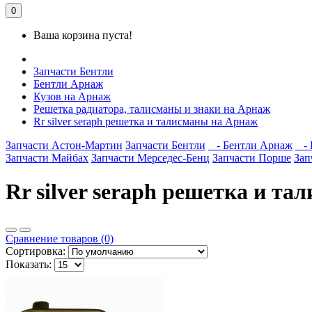
0
Ваша корзина пуста!
Запчасти Бентли
Бентли Арнаж
Кузов на Арнаж
Решетка радиатора, талисманы и знаки на Арнаж
Rr silver seraph решетка и талисманы на Арнаж
Запчасти Астон-Мартин
Запчасти Бентли
- Бентли Арнаж
- 
Запчасти Майбах
Запчасти Мерседес-Бенц
Запчасти Порше
Зап
Rr silver seraph решетка и т
Сравнение товаров (0)
Сортировка:
Показать: