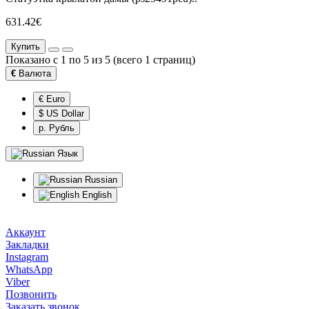
631.42€
Купить
Показано с 1 по 5 из 5 (всего 1 страниц)
€
Валюта
€ Euro
$ US Dollar
р. Рубль
Язык
Russian
English
Аккаунт
Закладки
Instagram
WhatsApp
Viber
Позвонить
Заказать звонок