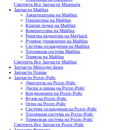
Смотреть Все Запчасти Мазерати
Запчасти Майбах
Амортизаторы на Майбах
Генераторы на Майбах
Клапан печки на Майбах
Компрессоры на Майбах
Решетка радиатора на Maybach
Рулевое управление на Майбах
Система охлаждения на Майбах
Топливная система Майбах
Тормоза на Майбах
Смотреть Все Запчасти Майбах
Запчасти Мерседес-Бенц
Запчасти Порше
Запчасти Роллс-Ройс
Двигатель на Роллс-Ройс
Диски и шины на Роллс-Ройс
Кондиционер на Роллс-Ройс
Кузов на Роллс-Ройс
Огни на Роллс-Ройс
Система охлаждения на Роллс-Ройс
Топливная система на Роллс-Ройс
Тормозная cистема на Роллс-Ройс
Смотреть Все Запчасти Роллс-Ройс
Запчасти Феррари