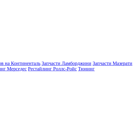
в на Континенталь
Запчасти Ламборджини
Запчасти Мазерати
инг Мерседес
Рестайлинг Роллс-Ройс
Тюнинг