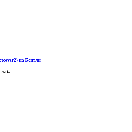
tcover2) на Бентли
r2)..