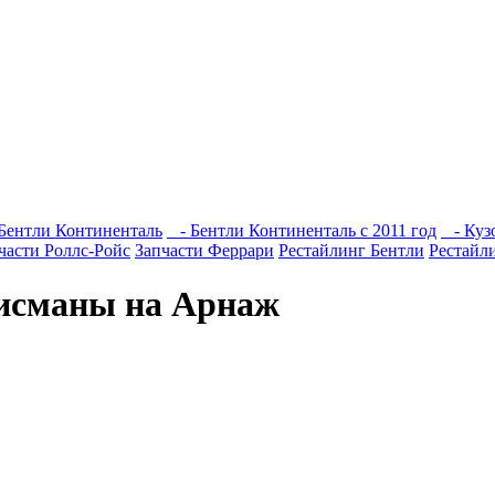
Бентли Континенталь
- Бентли Континенталь с 2011 год
- Кузо
части Роллс-Ройс
Запчасти Феррари
Рестайлинг Бентли
Рестайл
алисманы на Арнаж